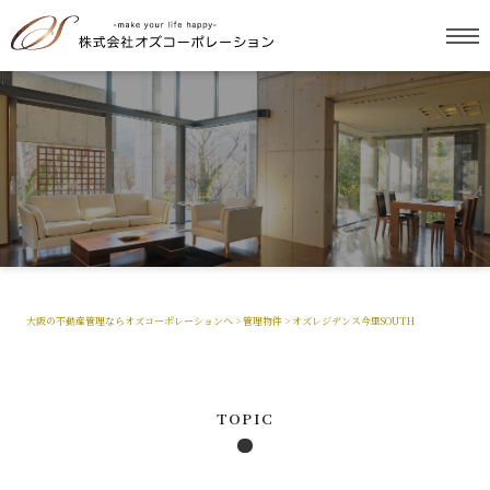
大阪の不動産管理ならオズコーポレーションへ
>
管理物件
>
オズレジデンス今里SOUTH