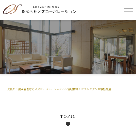
大阪の不動産管理ならオズコーポレーションへ
>
管理物件
>
オズレジデンス布施柳通